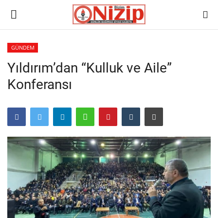
GÜNDEM
Yıldırım’dan “Kulluk ve Aile”
Ana
Konferansı
GÜNDEM
Gazete
Asayiş
Ulusalhaber
Siyaset
Ekonomi