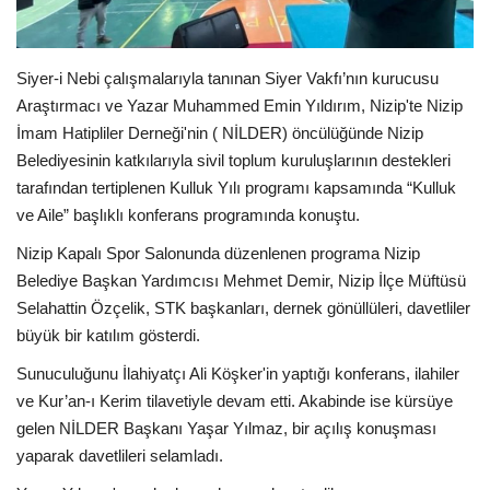
Spor
Siyer-i Nebi çalışmalarıyla tanınan Siyer Vakfı’nın kurucusu
SAĞLIK
Araştırmacı ve Yazar Muhammed Emin Yıldırım, Nizip'te Nizip
İmam Hatipliler Derneği'nin ( NİLDER) öncülüğünde Nizip
EĞİTİM
Belediyesinin katkılarıyla sivil toplum kuruluşlarının destekleri
tarafından tertiplenen Kulluk Yılı programı kapsamında “Kulluk
Resmiilan
ve Aile” başlıklı konferans programında konuştu.
Nizip Kapalı Spor Salonunda düzenlenen programa Nizip
Gaziantep..
Belediye Başkan Yardımcısı Mehmet Demir, Nizip İlçe Müftüsü
Selahattin Özçelik, STK başkanları, dernek gönüllüleri, davetliler
büyük bir katılım gösterdi.
Sunuculuğunu İlahiyatçı Ali Köşker'in yaptığı konferans, ilahiler
ve Kur’an-ı Kerim tilavetiyle devam etti. Akabinde ise kürsüye
gelen NİLDER Başkanı Yaşar Yılmaz, bir açılış konuşması
yaparak davetlileri selamladı.