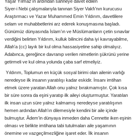
Yaşar Yılmaz'ın ardından sahneye davet edilen
Siyer-i Nebi çalışmalarıyla tanınan Siyer Vakfı’nın kurucusu
Araştırmacı ve Yazar Muhammed Emin Yıldırım, davetlilere
selam ve muhabbetlerini arz ederek konuşmasına başladı.
Günümüz dünyasında İslam’ın ve Müslümanların çetin sınavlar
verdiğini belirten Yıldırım, kulluk bilincini daha iyi kavrayabilme,
Allah'a (cc) layık bir kul olma hassasiyetine sahip olmalıyız.
Adabınca, gereğince davranıp verilen nimetlerin şükrünü yerine
getirmeli ve kul olma yolunda çaba sarf etmeliyiz.
Yıldırım, Toplumun en küçük sosyal birimi olan ailenin varlığı
neredeyse ilk insanın yaratılışı kadar eskidir. İnsanı imtihan
etmek üzere yaratan Allah onu yalnız bırakmamıştır. Çok kısa
bir süre sonra da eşini yaratıp ilk aileyi oluşturmuştur. Yaratılan
ilk insan uzun süre yalnız kalmamış neredeyse yaratılışının
hemen ardından Allah’ın dilemesiyle kendini bir aile içinde
bulmuştur. Âdem’in dünyaya inmeden daha Cennette iken eşinin
olması ve birlikte imtihana tabi tutulmaları aile yaşamının
önemine ve vazgeçilmezliğine işaret eder. İlk insanın