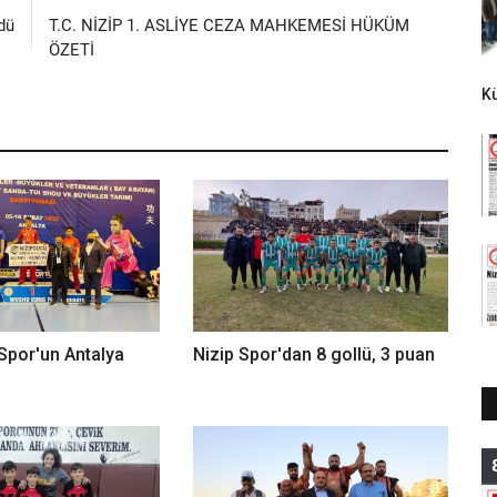
dü
T.C. NİZİP 1. ASLİYE CEZA MAHKEMESİ HÜKÜM
ÖZETİ
K
Spor'un Antalya
Nizip Spor'dan 8 gollü, 3 puan