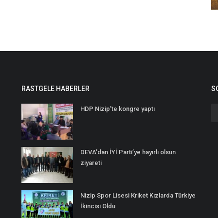
RASTGELE HABERLER
S
HDP Nizip’te kongre yaptı
DEVA’dan İYİ Parti’ye hayırlı olsun
ziyareti
Nizip Spor Lisesi Kriket Kızlarda Türkiye
İkincisi Oldu