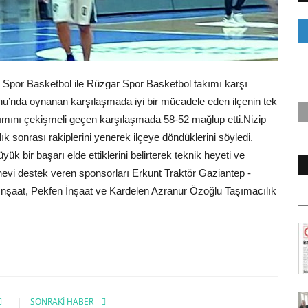
Spor Basketbol ile Rüzgar Spor Basketbol takımı karşı
u’nda oynanan karşılaşmada iyi bir mücadele eden ilçenin tek
ımını çekişmeli geçen karşılaşmada 58-52 mağlup etti.Nizip
k sonrası rakiplerini yenerek ilçeye döndüklerini söyledi.
yük bir başarı elde ettiklerini belirterek teknik heyeti ve
nevi destek veren sponsorları Erkunt Traktör Gaziantep -
z İnşaat, Pekfen İnşaat ve Kardelen Azranur Özoğlu Taşımacılık
SONRAKI HABER