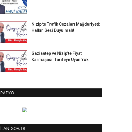
Nizip'te Trafik Cezaları Mağduriyeti:
Halkın Sesi Duyulmalı!
Gaziantep ve Nizip’te Fiyat
Karmaşası: Tarifeye Uyan Yok!
RADYO
ILAN.GOV.TR