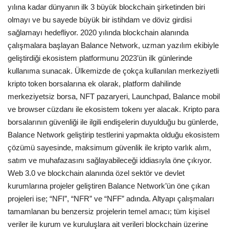
yılına kadar dünyanın ilk 3 büyük blockchain şirketinden biri
olmayı ve bu sayede büyük bir istihdam ve döviz girdisi
sağlamayı hedefliyor. 2020 yılında blockchain alanında
çalışmalara başlayan Balance Network, uzman yazılım ekibiyle
geliştirdiği ekosistem platformunu 2023’ün ilk günlerinde
kullanıma sunacak. Ülkemizde de çokça kullanılan merkeziyetli
kripto token borsalarına ek olarak, platform dahilinde
merkeziyetsiz borsa, NFT pazaryeri, Launchpad, Balance mobil
ve browser cüzdanı ile ekosistem tokenı yer alacak. Kripto para
borsalarının güvenliği ile ilgili endişelerin duyulduğu bu günlerde,
Balance Network geliştirip testlerini yapmakta olduğu ekosistem
çözümü sayesinde, maksimum güvenlik ile kripto varlık alım,
satım ve muhafazasını sağlayabileceği iddiasıyla öne çıkıyor.
Web 3.0 ve blockchain alanında özel sektör ve devlet
kurumlarına projeler geliştiren Balance Network’ün öne çıkan
projeleri ise; “NFI”, “NFR” ve “NFF” adında. Altyapı çalışmaları
tamamlanan bu benzersiz projelerin temel amacı; tüm kişisel
veriler ile kurum ve kuruluşlara ait verileri blockchain üzerine