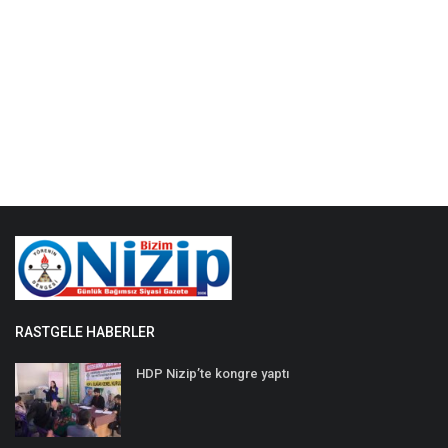
RASTGELE HABERLER
HDP Nizip’te kongre yaptı