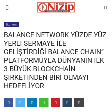
Ekonomi
BALANCE NETWORK YÜZDE YÜZ
Ana
YERLİ SERMAYE İLE
GÜNDEM
GELİŞTİRDİĞİ BALANCE CHAIN”
PLATFORMUYLA DÜNYANIN İLK
Gazete
3 BÜYÜK BLOCKCHAİN
Asayiş
ŞİRKETİNDEN BİRİ OLMAYI
HEDEFLİYOR
Ulusalhaber
Siyaset
Ekonomi