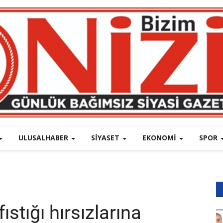
ULUSALHABER
SIYASET
EKONOMI
SPOR
tığı hırsızlarına