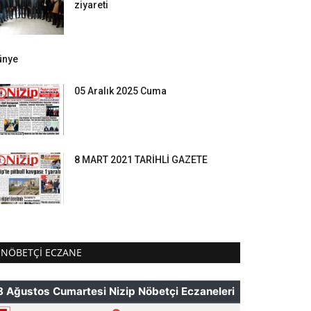
ziyareti
ünye
05 Aralık 2025 Cuma
8 MART 2021 TARİHLİ GAZETE
NÖBETÇI ECZANE