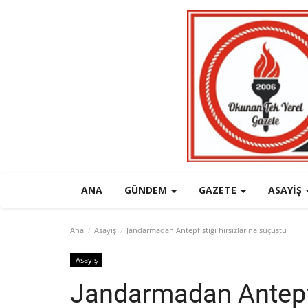
ANA
GÜNDEM
GAZETE
ASAYIŞ
Ana
Asayiş
Jandarmadan Antepfıstığı hırsızlarına suçüstü
Asayiş
Jandarmadan Antepfıs