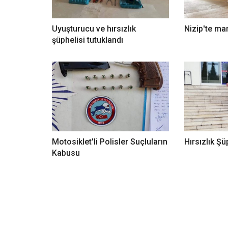
Uyuşturucu ve hırsızlık
Nizip'te ma
şüphelisi tutuklandı
Motosiklet'li Polisler Suçluların
Hırsızlık Şü
Kabusu