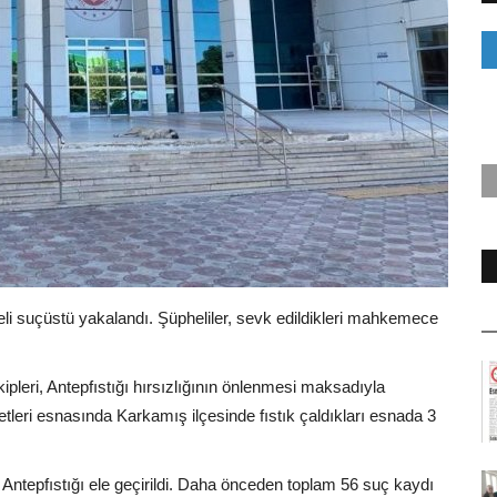
eli suçüstü yakalandı. Şüpheliler, sevk edildikleri mahkemece
pleri, Antepfıstığı hırsızlığının önlenmesi maksadıyla
etleri esnasında Karkamış ilçesinde fıstık çaldıkları esnada 3
ntepfıstığı ele geçirildi. Daha önceden toplam 56 suç kaydı