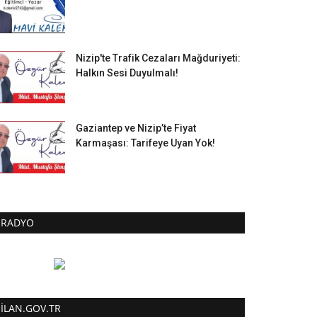
Nizip'te Trafik Cezaları Mağduriyeti:
Halkın Sesi Duyulmalı!
Gaziantep ve Nizip’te Fiyat
Karmaşası: Tarifeye Uyan Yok!
RADYO
ILAN.GOV.TR