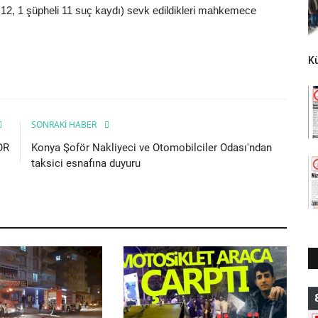
li 12, 1 şüpheli 11 suç kaydı) sevk edildikleri mahkemece
K
SONRAKI HABER
OR
Konya Şoför Nakliyeci ve Otomobilciler Odası'ndan
taksici esnafına duyuru