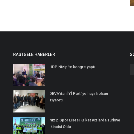
RASTGELE HABERLER
S
HDP Nizip’te kongre yaptı
DEVA’dan İYİ Parti’ye hayırlı olsun
ziyareti
Nizip Spor Lisesi Kriket Kızlarda Türkiye
İkincisi Oldu