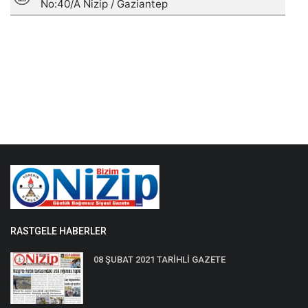
RASTGELE HABERLER
08 ŞUBAT 2021 TARİHLİ GAZETE