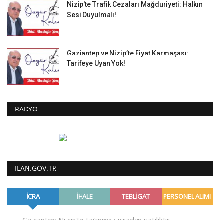
Nizip'te Trafik Cezaları Mağduriyeti: Halkın
Sesi Duyulmalı!
Gaziantep ve Nizip’te Fiyat Karmaşası:
Tarifeye Uyan Yok!
RADYO
ILAN.GOV.TR