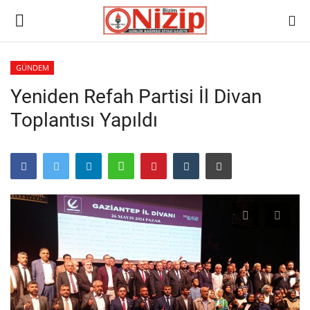
GÜNDEM
Yeniden Refah Partisi İl Divan
Ana
Toplantısı Yapıldı
GÜNDEM
Gazete
Asayiş
Ulusalhaber
Siyaset
Ekonomi