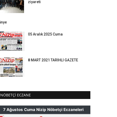
ziyareti
ünye
05 Aralık 2025 Cuma
8 MART 2021 TARİHLİ GAZETE
NÖBETÇI ECZANE