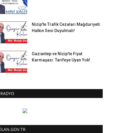
Nizip'te Trafik Cezaları Mağduriyeti:
Halkın Sesi Duyulmalı!
Gaziantep ve Nizip’te Fiyat
Karmaşası: Tarifeye Uyan Yok!
RADYO
ILAN.GOV.TR