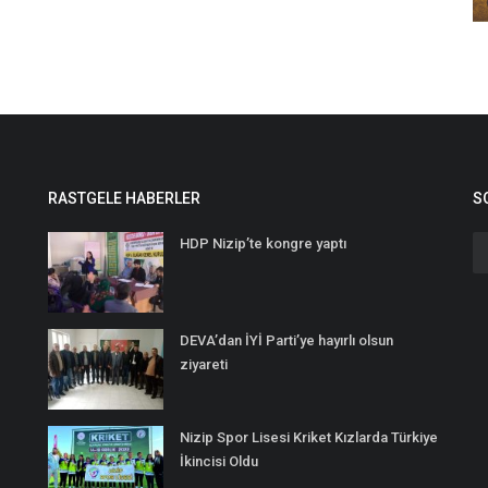
RASTGELE HABERLER
S
HDP Nizip’te kongre yaptı
DEVA’dan İYİ Parti’ye hayırlı olsun
ziyareti
Nizip Spor Lisesi Kriket Kızlarda Türkiye
İkincisi Oldu