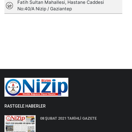
RASTGELE HABERLER
08 ŞUBAT 2021 TARİHLİ GAZETE