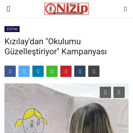
EĞİTİM
Kızılay'dan "Okulumu
Ana
Güzelleştiriyor" Kampanyası
GÜNDEM
Gazete
Asayiş
Ulusalhaber
Siyaset
Ekonomi