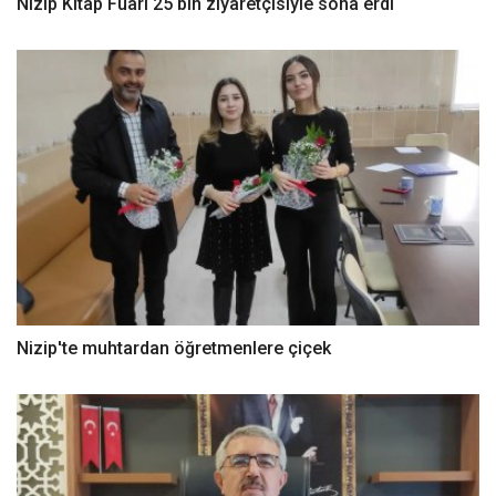
Nizip Kitap Fuarı 25 bin ziyaretçisiyle sona erdi
Nizip'te muhtardan öğretmenlere çiçek