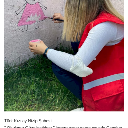
Spor
SAĞLIK
EĞİTİM
Resmiilan
Gaziantep..
Türk Kızılay Nizip Şubesi
" Okulumu Güzelleştiriyor " kampanyası çerçevesinde Çanakçı