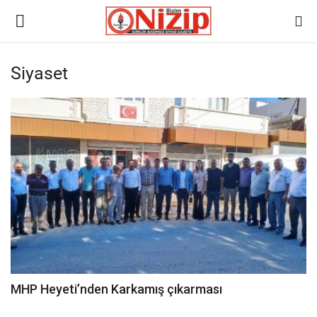
Siyaset
Ana
GÜNDEM
Gazete
Asayiş
Ulusalhaber
Siyaset
MHP Heyeti’nden Karkamış çıkarması
Ekonomi