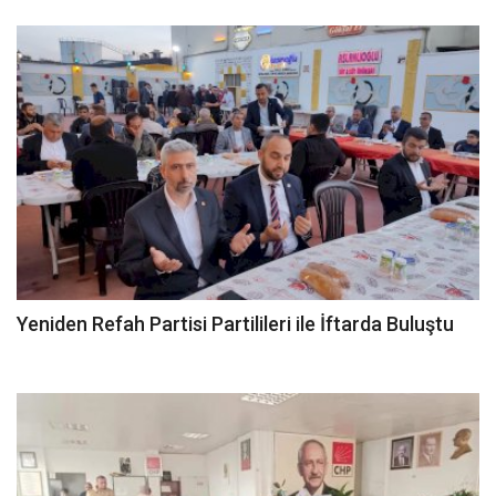
Spor
SAĞLIK
EĞİTİM
Resmiilan
Gaziantep..
Yeniden Refah Partisi Partilileri ile İftarda Buluştu