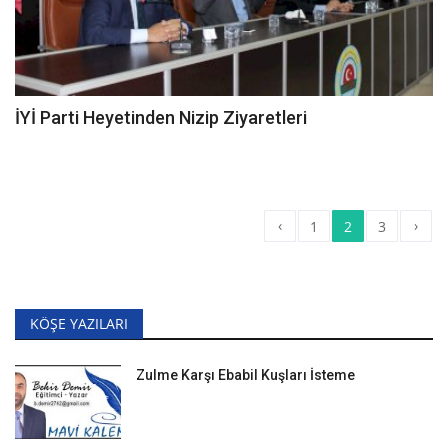
İYİ Parti Heyetinden Nizip Ziyaretleri
‹
›
1
2
3
KÖŞE YAZILARI
Zulme Karşı Ebabil Kuşları İsteme