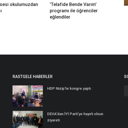
Lisesi okulumuzdan
'Telafide Bende Varım'
sı
programı ile öğrenciler
eğlendiler
RASTGELE HABERLER
S
HDP Nizip’te kongre yaptı
DEVA’dan İYİ Parti’ye hayırlı olsun
ziyareti