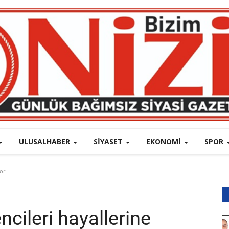
ULUSALHABER
SIYASET
EKONOMI
SPOR
or
ncileri hayallerine