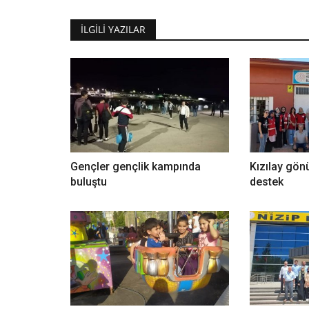
İLGILI YAZILAR
Gençler gençlik kampında
Kızılay gön
buluştu
destek