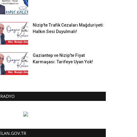
Nizip'te Trafik Cezaları Mağduriyeti:
Halkın Sesi Duyulmalı!
Gaziantep ve Nizip’te Fiyat
Karmaşası: Tarifeye Uyan Yok!
RADYO
ILAN.GOV.TR