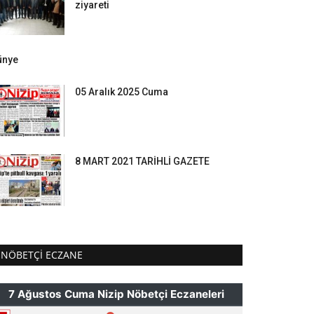
ziyareti
ünye
05 Aralık 2025 Cuma
8 MART 2021 TARİHLİ GAZETE
NÖBETÇI ECZANE