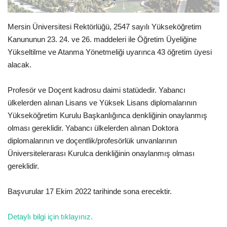
Spor
Mersin Üniversitesi Rektörlüğü, 2547 sayılı Yükseköğretim
Kanununun 23. 24. ve 26. maddeleri ile Öğretim Üyeliğine
SAĞLIK
Yükseltilme ve Atanma Yönetmeliği uyarınca 43 öğretim üyesi
alacak.
EĞİTİM
Profesör ve Doçent kadrosu daimi statüdedir. Yabancı
Resmiilan
ülkelerden alınan Lisans ve Yüksek Lisans diplomalarının
Yükseköğretim Kurulu Başkanlığınca denkliğinin onaylanmış
Gaziantep..
olması gereklidir. Yabancı ülkelerden alınan Doktora
diplomalarının ve doçentlik/profesörlük unvanlarının
Üniversitelerarası Kurulca denkliğinin onaylanmış olması
gereklidir.
Başvurular 17 Ekim 2022 tarihinde sona erecektir.
Detaylı bilgi için tıklayınız.