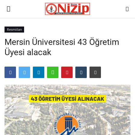
Resmiilan
Mersin Üniversitesi 43 Öğretim
Ana
Üyesi alacak
GÜNDEM
Gazete
Asayiş
Ulusalhaber
Siyaset
Ekonomi