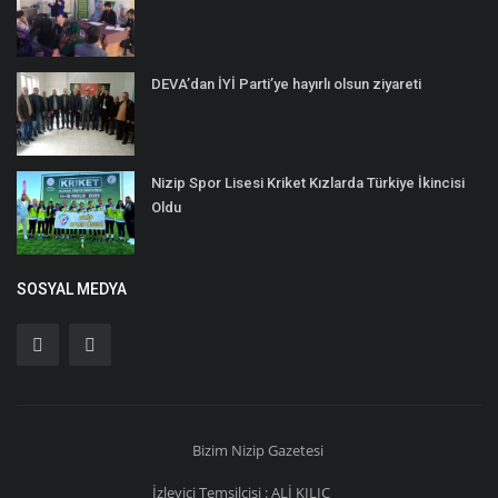
DEVA’dan İYİ Parti’ye hayırlı olsun ziyareti
Nizip Spor Lisesi Kriket Kızlarda Türkiye İkincisi
Oldu
SOSYAL MEDYA
Bizim
Nizip
Gazetesi
İzleyici Temsilcisi : ALİ KILIÇ