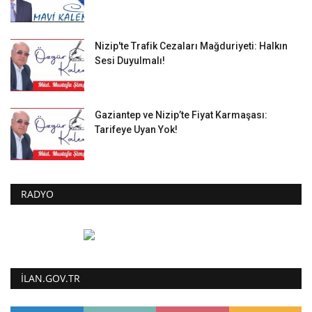
Nizip'te Trafik Cezaları Mağduriyeti: Halkın
Sesi Duyulmalı!
Gaziantep ve Nizip’te Fiyat Karmaşası:
Tarifeye Uyan Yok!
RADYO
ILAN.GOV.TR