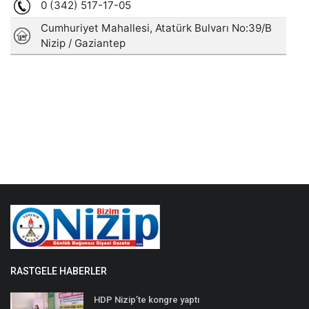
RASTGELE HABERLER
HDP Nizip’te kongre yaptı