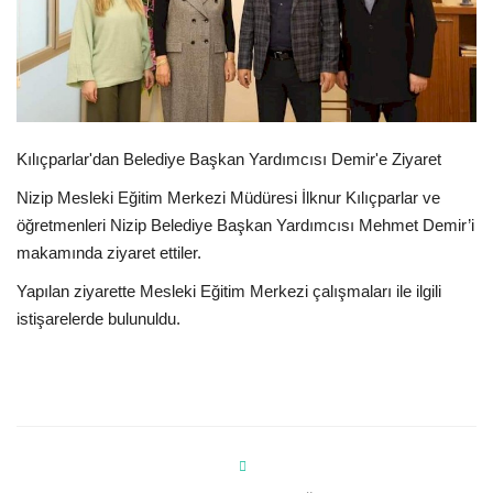
Spor
SAĞLIK
Kılıçparlar'dan Belediye Başkan Yardımcısı Demir'e Ziyaret
EĞİTİM
Nizip Mesleki Eğitim Merkezi Müdüresi İlknur Kılıçparlar ve
Resmiilan
öğretmenleri Nizip Belediye Başkan Yardımcısı Mehmet Demir’i
makamında ziyaret ettiler.
Gaziantep..
Yapılan ziyarette Mesleki Eğitim Merkezi çalışmaları ile ilgili
istişarelerde bulunuldu.