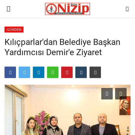
GÜNDEM
Kılıçparlar'dan Belediye Başkan
Ana
Yardımcısı Demir'e Ziyaret
GÜNDEM
Gazete
Asayiş
Ulusalhaber
Siyaset
Ekonomi