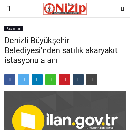
Resmiilan
Denizli Büyükşehir
Ana
Belediyesi'nden satılık akaryakıt
GÜNDEM
istasyonu alanı
Gazete
Asayiş
Ulusalhaber
Siyaset
Ekonomi