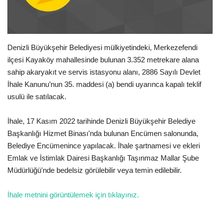
Spor
SAĞLIK
Denizli Büyükşehir Belediyesi mülkiyetindeki, Merkezefendi
ilçesi Kayaköy mahallesinde bulunan 3.352 metrekare alana
EĞİTİM
sahip akaryakıt ve servis istasyonu alanı, 2886 Sayılı Devlet
İhale Kanunu’nun 35. maddesi (a) bendi uyarınca kapalı teklif
Resmiilan
usulü ile satılacak.
Gaziantep..
İhale, 17 Kasım 2022 tarihinde Denizli Büyükşehir Belediye
Başkanlığı Hizmet Binası'nda bulunan Encümen salonunda,
Belediye Encümenince yapılacak. İhale şartnamesi ve ekleri
Emlak ve İstimlak Dairesi Başkanlığı Taşınmaz Mallar Şube
Müdürlüğü'nde bedelsiz görülebilir veya temin edilebilir.
İhale metnini görüntülemek için tıklayınız.